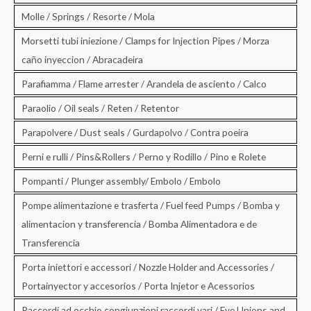
Molle / Springs / Resorte / Mola
Morsetti tubi iniezione / Clamps for Injection Pipes / Morza
caño inyeccion / Abracadeira
Parafiamma / Flame arrester / Arandela de asciento / Calco
Paraolio / Oil seals / Reten / Retentor
Parapolvere / Dust seals / Gurdapolvo / Contra poeira
Perni e rulli / Pins&Rollers / Perno y Rodillo / Pino e Rolete
Pompanti / Plunger assembly/ Embolo / Embolo
Pompe alimentazione e trasferta / Fuel feed Pumps / Bomba y
alimentacion y transferencia / Bomba Alimentadora e de
Transferencia
Porta iniettori e accessori / Nozzle Holder and Accessories /
Portainyector y accesorios / Porta Injetor e Acessorios
Raccordi ad occhio congiunzioni raccordi vari / Eye Unions and