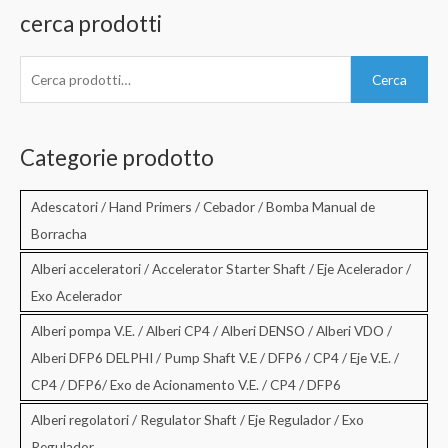
cerca prodotti
C
Cerca
e
r
c
Categorie prodotto
a
:
Adescatori / Hand Primers / Cebador / Bomba Manual de
Borracha
Alberi acceleratori / Accelerator Starter Shaft / Eje Acelerador /
Exo Acelerador
Alberi pompa V.E. / Alberi CP4 / Alberi DENSO / Alberi VDO /
Alberi DFP6 DELPHI / Pump Shaft V.E / DFP6 / CP4 / Eje V.E. /
CP4 / DFP6/ Exo de Acionamento V.E. / CP4 / DFP6
Alberi regolatori / Regulator Shaft / Eje Regulador / Exo
Regulador