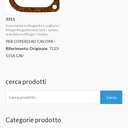
3311
Guarnizioni in klingerite e sughero /
Klingerite gasket and cork / Junta u
arandela en Klinger / Juntas
PER COPERCHIO CAV DPA –
Riferimento Originale:
7123-
515A CAV
cerca prodotti
C
Cerca
e
r
c
Categorie prodotto
a