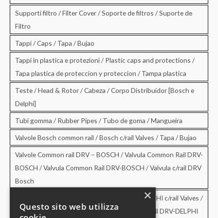
Supporti filtro / Filter Cover / Soporte de filtros / Suporte de
Filtro
Tappi / Caps / Tapa / Bujao
Tappi in plastica e protezioni / Plastic caps and protections /
Tapa plastica de proteccion y proteccion / Tampa plastica
Teste / Head & Rotor / Cabeza / Corpo Distribuidor [Bosch e
Delphi]
Tubi gomma / Rubber Pipes / Tubo de goma / Mangueira
Valvole Bosch common rail / Bosch c/rail Valves / Tapa / Bujao
Valvole Common rail DRV – BOSCH / Valvula Common Rail DRV-
BOSCH / Valvula Common Rail DRV-BOSCH / Valvula c/rail DRV
Bosch
×
Valvole Common rail DRV – DELPHI / DRV-DELPHI c/rail Valves /
Questo sito web utilizza
Valvula Common Rail DRV-DELPHI / Valvula c/rail DRV-DELPHI
cookie