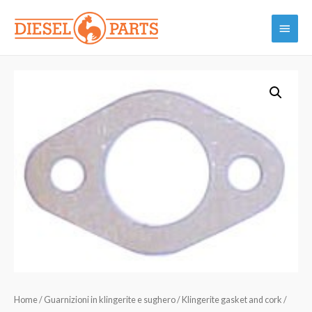
Vai
Menu
al
contenuto
princi
Home
/
Guarnizioni in klingerite e sughero / Klingerite gasket and cork /