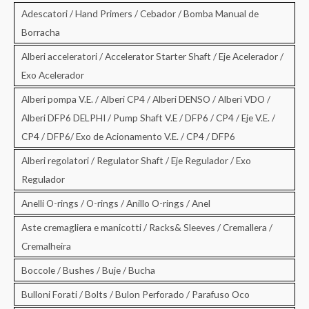
:
Adescatori / Hand Primers / Cebador / Bomba Manual de
Borracha
Alberi acceleratori / Accelerator Starter Shaft / Eje Acelerador /
Exo Acelerador
Alberi pompa V.E. / Alberi CP4 / Alberi DENSO / Alberi VDO /
Alberi DFP6 DELPHI / Pump Shaft V.E / DFP6 / CP4 / Eje V.E. /
CP4 / DFP6/ Exo de Acionamento V.E. / CP4 / DFP6
Alberi regolatori / Regulator Shaft / Eje Regulador / Exo
Regulador
Anelli O-rings / O-rings / Anillo O-rings / Anel
Aste cremagliera e manicotti / Racks& Sleeves / Cremallera /
Cremalheira
Boccole / Bushes / Buje / Bucha
Bulloni Forati / Bolts / Bulon Perforado / Parafuso Oco