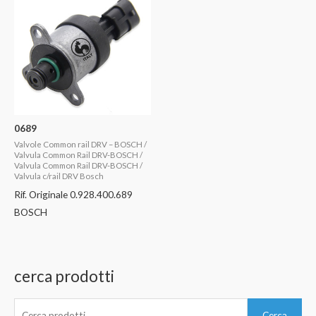
0689
Valvole Common rail DRV – BOSCH /
Valvula Common Rail DRV-BOSCH /
Valvula Common Rail DRV-BOSCH /
Valvula c/rail DRV Bosch
Rif. Originale 0.928.400.689
BOSCH
cerca prodotti
C
Cerca