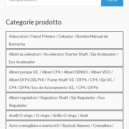
e
r
c
Categorie prodotto
a
:
Adescatori / Hand Primers / Cebador / Bomba Manual de
Borracha
Alberi acceleratori / Accelerator Starter Shaft / Eje Acelerador /
Exo Acelerador
Alberi pompa V.E. / Alberi CP4 / Alberi DENSO / Alberi VDO /
Alberi DFP6 DELPHI / Pump Shaft V.E / DFP6 / CP4 / Eje V.E. /
CP4 / DFP6/ Exo de Acionamento V.E. / CP4 / DFP6
Alberi regolatori / Regulator Shaft / Eje Regulador / Exo
Regulador
Anelli O-rings / O-rings / Anillo O-rings / Anel
Aste cremagliera e manicotti / Racks& Sleeves / Cremallera /