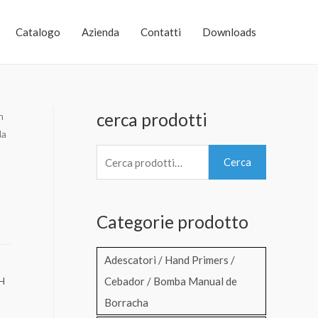
Catalogo
Azienda
Contatti
Downloads
cerca prodotti
n
la
C
Cerca
e
r
Categorie prodotto
c
a
Adescatori / Hand Primers /
:
Cebador / Bomba Manual de
H
Borracha