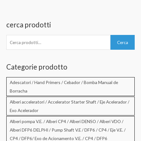
cerca prodotti
C
Cerca
e
r
c
Categorie prodotto
a
:
Adescatori / Hand Primers / Cebador / Bomba Manual de
Borracha
Alberi acceleratori / Accelerator Starter Shaft / Eje Acelerador /
Exo Acelerador
Alberi pompa V.E. / Alberi CP4 / Alberi DENSO / Alberi VDO /
Alberi DFP6 DELPHI / Pump Shaft V.E / DFP6 / CP4 / Eje V.E. /
CP4 / DFP6/ Exo de Acionamento V.E. / CP4 / DFP6