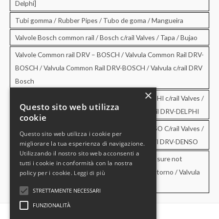
Delphi]
Tubi gomma / Rubber Pipes / Tubo de goma / Mangueira
Valvole Bosch common rail / Bosch c/rail Valves / Tapa / Bujao
Valvole Common rail DRV – BOSCH / Valvula Common Rail DRV-
BOSCH / Valvula Common Rail DRV-BOSCH / Valvula c/rail DRV
Bosch
×
Valvole Common rail DRV – DELPHI / DRV-DELPHI c/rail Valves /
Questo sito web utilizza
Valvula Common Rail DRV-DELPHI / Valvula c/rail DRV-DELPHI
cookie
Valvole Common rail DRV – DENSO / DRV-DENSO C/rail Valves /
Questo sito web utilizza i cookie per
Valvula Common Rail DRV-DENSO / Valvula c/rail DRV-DENSO
migliorare la tua esperienza di navigazione.
Utilizzando il nostro sito web acconsenti a
Valvole di sovrapressione e di non ritorno / Pressure not
tutti i cookie in conformità con la nostra
retourn Valves / Valvula de sobrepresion y no retorno / Valvula
policy per i cookie.
Leggi di più
de pressao e no retorno
STRETTAMENTE NECESSARI
FUNZIONALITÀ