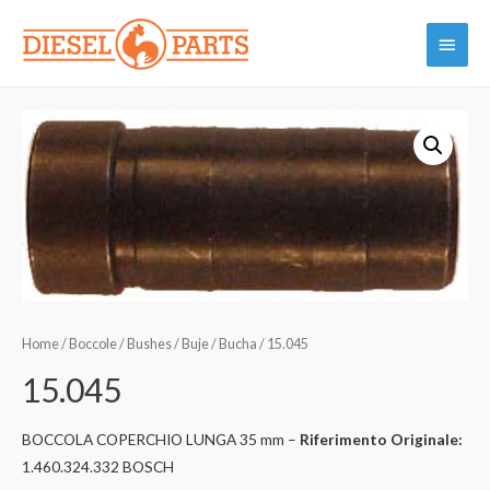
Vai
Menu
al
contenuto
princi
Home
/
Boccole / Bushes / Buje / Bucha
/ 15.045
15.045
BOCCOLA COPERCHIO LUNGA 35 mm –
Riferimento Originale:
1.460.324.332 BOSCH