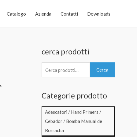
Catalogo
Azienda
Contatti
Downloads
cerca prodotti
C
Cerca
e
r
e:
Categorie prodotto
c
a
Adescatori / Hand Primers /
:
Cebador / Bomba Manual de
Borracha