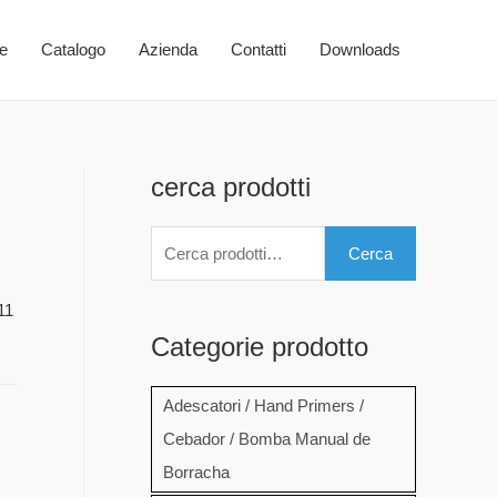
e
Catalogo
Azienda
Contatti
Downloads
cerca prodotti
C
Cerca
e
r
11
c
Categorie prodotto
a
Adescatori / Hand Primers /
:
Cebador / Bomba Manual de
Borracha