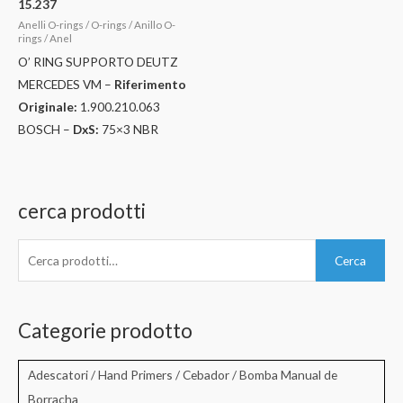
15.237
Anelli O-rings / O-rings / Anillo O-
rings / Anel
O’ RING SUPPORTO DEUTZ
MERCEDES VM –
Riferimento
Originale:
1.900.210.063
BOSCH –
DxS:
75×3 NBR
cerca prodotti
C
Cerca
e
r
c
Categorie prodotto
a
:
Adescatori / Hand Primers / Cebador / Bomba Manual de
Borracha