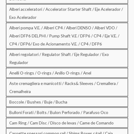
Alberi acceleratori / Accelerator Starter Shaft / Eje Acelerador /
Exo Acelerador
Alberi pompa V.E. / Alberi CP4 / Alberi DENSO / Alberi VDO /
Alberi DFP6 DELPHI / Pump Shaft V.E / DFP6 / CP4 / Eje V.E. /
CP4 / DFP6/ Exo de Acionamento V.E. / CP4 / DFP6
Alberi regolatori / Regulator Shaft / Eje Regulador / Exo
Regulador
Anelli O-rings / O-rings / Anillo O-rings / Anel
Aste cremagliera e manicotti / Racks& Sleeves / Cremallera /
Cremalheira
Boccole / Bushes / Buje / Bucha
Bulloni Forati / Bolts / Bulon Perforado / Parafuso Oco
Cam Ring / Cam Disc / Disco de levas / Came de Comando
Cassette spessori common rail / Shims Boxes c/rail / Caja