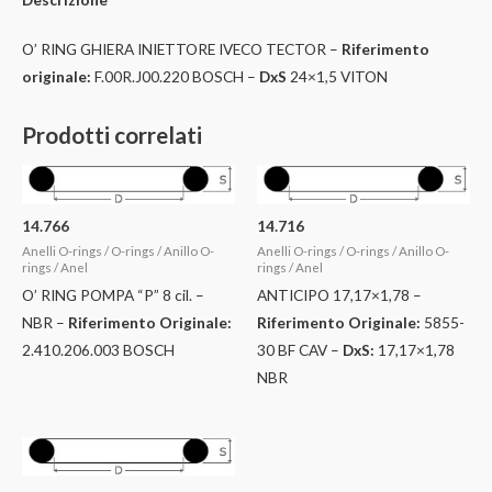
O’ RING GHIERA INIETTORE IVECO TECTOR –
Riferimento
originale:
F.00R.J00.220 BOSCH –
DxS
24×1,5 VITON
Prodotti correlati
14.766
14.716
Anelli O-rings / O-rings / Anillo O-
Anelli O-rings / O-rings / Anillo O-
rings / Anel
rings / Anel
O’ RING POMPA “P” 8 cil. –
ANTICIPO 17,17×1,78 –
NBR –
Riferimento Originale:
Riferimento Originale:
5855-
2.410.206.003 BOSCH
30 BF CAV –
DxS:
17,17×1,78
NBR