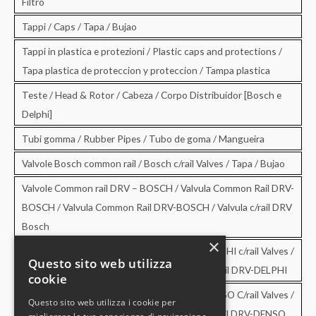
Filtro
Tappi / Caps / Tapa / Bujao
Tappi in plastica e protezioni / Plastic caps and protections /
Tapa plastica de proteccion y proteccion / Tampa plastica
Teste / Head & Rotor / Cabeza / Corpo Distribuidor [Bosch e
Delphi]
Tubi gomma / Rubber Pipes / Tubo de goma / Mangueira
Valvole Bosch common rail / Bosch c/rail Valves / Tapa / Bujao
Valvole Common rail DRV – BOSCH / Valvula Common Rail DRV-
BOSCH / Valvula Common Rail DRV-BOSCH / Valvula c/rail DRV
Bosch
×
Valvole Common rail DRV – DELPHI / DRV-DELPHI c/rail Valves /
Questo sito web utilizza
Valvula Common Rail DRV-DELPHI / Valvula c/rail DRV-DELPHI
cookie
Valvole Common rail DRV – DENSO / DRV-DENSO C/rail Valves /
Questo sito web utilizza i cookie per
Valvula Common Rail DRV-DENSO / Valvula c/rail DRV-DENSO