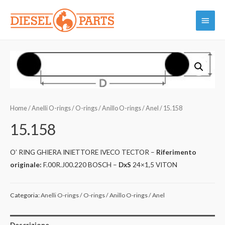
Vai
Menu
al
contenuto
princi
Home
/
Anelli O-rings / O-rings / Anillo O-rings / Anel
/ 15.158
15.158
O’ RING GHIERA INIETTORE IVECO TECTOR –
Riferimento
originale:
F.00R.J00.220 BOSCH –
DxS
24×1,5 VITON
Categoria:
Anelli O-rings / O-rings / Anillo O-rings / Anel
Descrizione