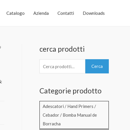
Catalogo
Azienda
Contatti
Downloads
cerca prodotti
9
C
Cerca
e
r
:
Categorie prodotto
c
a
Adescatori / Hand Primers /
:
Cebador / Bomba Manual de
Borracha