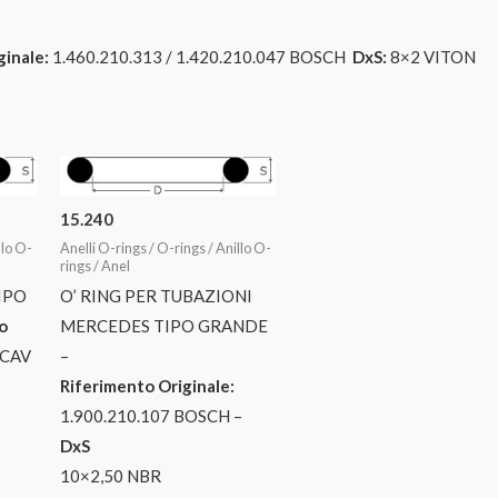
ginale:
1.460.210.313 / 1.420.210.047 BOSCH
DxS:
8×2 VITON
15.240
llo O-
Anelli O-rings / O-rings / Anillo O-
rings / Anel
IPO
O’ RING PER TUBAZIONI
o
MERCEDES TIPO GRANDE
 CAV
–
Riferimento Originale:
1.900.210.107 BOSCH –
DxS
10×2,50 NBR