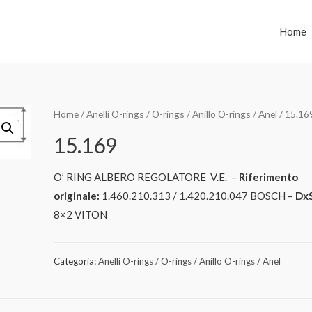
Home
Home
/
Anelli O-rings / O-rings / Anillo O-rings / Anel
/ 15.16
15.169
O’ RING ALBERO REGOLATORE V.E. –
Riferimento
originale:
1.460.210.313 / 1.420.210.047 BOSCH –
DxS
8×2 VITON
Categoria:
Anelli O-rings / O-rings / Anillo O-rings / Anel