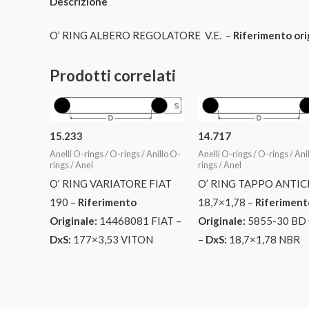
Descrizione
O’ RING ALBERO REGOLATORE V.E. –
Riferimento ori
Prodotti correlati
15.233
14.717
Anelli O-rings / O-rings / Anillo O-
Anelli O-rings / O-rings / Ani
rings / Anel
rings / Anel
O’ RING VARIATORE FIAT
O’ RING TAPPO ANTIC
190 –
Riferimento
18,7×1,78 –
Riferiment
Originale:
14468081 FIAT –
Originale:
5855-30 BD
DxS:
177×3,53 VITON
–
DxS:
18,7×1,78 NBR