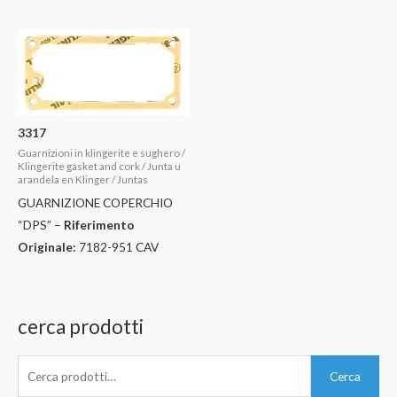
3317
Guarnizioni in klingerite e sughero /
Klingerite gasket and cork / Junta u
arandela en Klinger / Juntas
GUARNIZIONE COPERCHIO
“DPS” –
Riferimento
Originale:
7182-951 CAV
cerca prodotti
C
Cerca
e