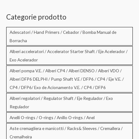
r
c
Categorie prodotto
a
:
Adescatori / Hand Primers / Cebador / Bomba Manual de
Borracha
Alberi acceleratori / Accelerator Starter Shaft / Eje Acelerador /
Exo Acelerador
Alberi pompa V.E. / Alberi CP4 / Alberi DENSO / Alberi VDO /
Alberi DFP6 DELPHI / Pump Shaft V.E / DFP6 / CP4 / Eje V.E. /
CP4 / DFP6/ Exo de Acionamento V.E. / CP4 / DFP6
Alberi regolatori / Regulator Shaft / Eje Regulador / Exo
Regulador
Anelli O-rings / O-rings / Anillo O-rings / Anel
Aste cremagliera e manicotti / Racks& Sleeves / Cremallera /
Cremalheira