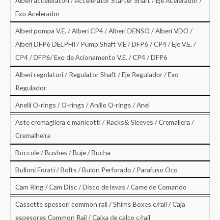
Alberi acceleratori / Accelerator Starter Shaft / Eje Acelerador /
Exo Acelerador
Alberi pompa V.E. / Alberi CP4 / Alberi DENSO / Alberi VDO /
Alberi DFP6 DELPHI / Pump Shaft V.E / DFP6 / CP4 / Eje V.E. /
CP4 / DFP6/ Exo de Acionamento V.E. / CP4 / DFP6
Alberi regolatori / Regulator Shaft / Eje Regulador / Exo
Regulador
Anelli O-rings / O-rings / Anillo O-rings / Anel
Aste cremagliera e manicotti / Racks& Sleeves / Cremallera /
Cremalheira
Boccole / Bushes / Buje / Bucha
Bulloni Forati / Bolts / Bulon Perforado / Parafuso Oco
Cam Ring / Cam Disc / Disco de levas / Came de Comando
Cassette spessori common rail / Shims Boxes c/rail / Caja
espesores Common Rail / Caixa de calco c/rail