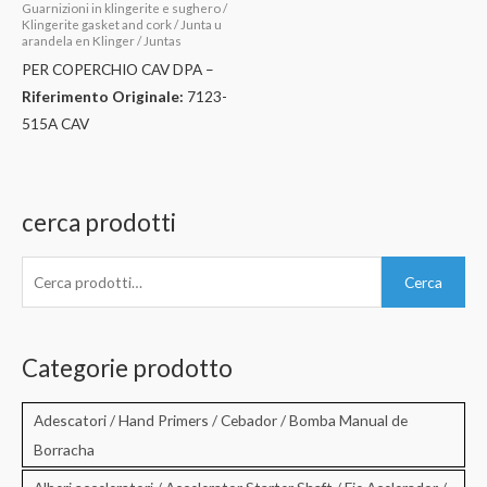
Guarnizioni in klingerite e sughero /
Klingerite gasket and cork / Junta u
arandela en Klinger / Juntas
PER COPERCHIO CAV DPA –
Riferimento Originale:
7123-
515A CAV
cerca prodotti
C
Cerca
e
r
c
Categorie prodotto
a
:
Adescatori / Hand Primers / Cebador / Bomba Manual de
Borracha