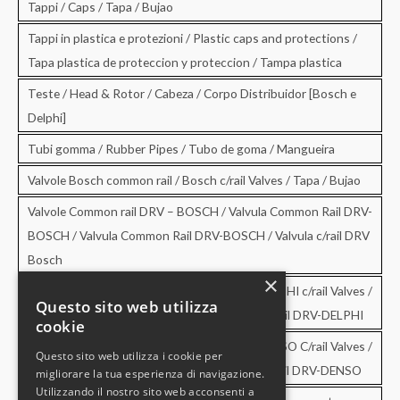
Tappi / Caps / Tapa / Bujao
Tappi in plastica e protezioni / Plastic caps and protections /
Tapa plastica de proteccion y proteccion / Tampa plastica
Teste / Head & Rotor / Cabeza / Corpo Distribuidor [Bosch e
Delphi]
Tubi gomma / Rubber Pipes / Tubo de goma / Mangueira
Valvole Bosch common rail / Bosch c/rail Valves / Tapa / Bujao
Valvole Common rail DRV – BOSCH / Valvula Common Rail DRV-
BOSCH / Valvula Common Rail DRV-BOSCH / Valvula c/rail DRV
Bosch
×
Valvole Common rail DRV – DELPHI / DRV-DELPHI c/rail Valves /
Questo sito web utilizza
Valvula Common Rail DRV-DELPHI / Valvula c/rail DRV-DELPHI
cookie
Valvole Common rail DRV – DENSO / DRV-DENSO C/rail Valves /
Questo sito web utilizza i cookie per
Valvula Common Rail DRV-DENSO / Valvula c/rail DRV-DENSO
migliorare la tua esperienza di navigazione.
Utilizzando il nostro sito web acconsenti a