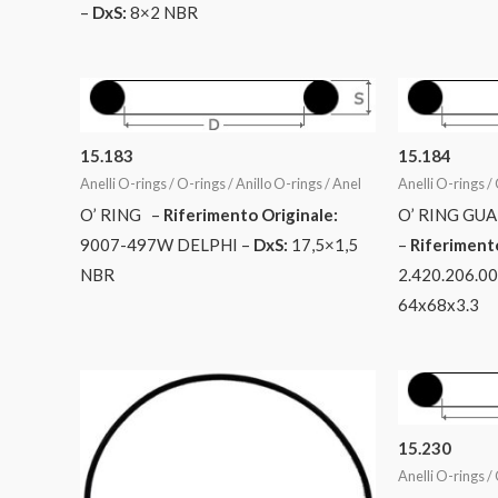
–
DxS:
8×2 NBR
15.183
15.184
Anelli O-rings / O-rings / Anillo O-rings / Anel
Anelli O-rings / 
O’ RING –
Riferimento Originale:
O’ RING GU
9007-497W DELPHI –
DxS:
17,5×1,5
–
Riferimento
NBR
2.420.206.0
64x68x3.3
15.230
Anelli O-rings / 