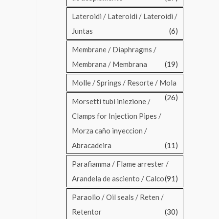
Lateroidi / Lateroidi / Lateroidi /
Juntas
(6)
Membrane / Diaphragms /
Membrana / Membrana
(19)
Molle / Springs / Resorte / Mola
(26)
Morsetti tubi iniezione /
Clamps for Injection Pipes /
Morza caño inyeccion /
Abracadeira
(11)
Parafiamma / Flame arrester /
Arandela de asciento / Calco
(91)
Paraolio / Oil seals / Reten /
Retentor
(30)