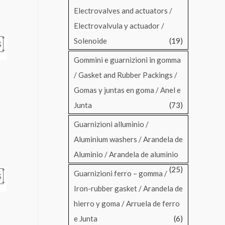
Electrovalves and actuators /
Electrovalvula y actuador /
Solenoide
(19)
Gommini e guarnizioni in gomma
/ Gasket and Rubber Packings /
l
Gomas y juntas en goma / Anel e
Junta
(73)
Guarnizioni alluminio /
Aluminium washers / Arandela de
Aluminio / Arandela de aluminio
(25)
Guarnizioni ferro – gomma /
Iron-rubber gasket / Arandela de
hierro y goma / Arruela de ferro
l
e Junta
(6)