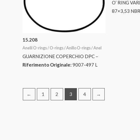
O’ RING VAR
87×3,53 NB
15.208
Anelli O-rings / O-rings / Anillo O-rings / Anel
GUARNIZIONE COPERCHIO DPC –
Riferimento Originale:
9007-497 L
←
1
2
3
4
→