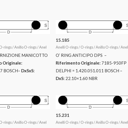
15.185
O-rings / Anillo O-rings / Anel
Anelli O-rings / O-rings / Anillo O-rings / Ane
ARNIZIONE MANICOTTO
O’ RING ANTICIPO DPS –
 Originale:
Riferimento Originale:
7185-950FP
07 BOSCH–
DxSxS:
DELPHI = 1.420.051.011 BOSCH –
DxS:
22.10×1.60 NBR
15.231
O-rings / Anillo O-rings / Anel
Anelli O-rings / O-rings / Anillo O-rings / Ane