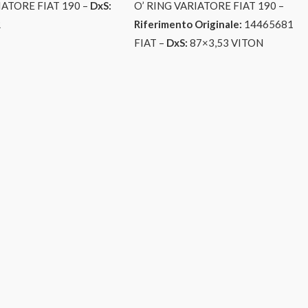
IATORE FIAT 190 –
DxS:
O’ RING VARIATORE FIAT 190 –
R
Riferimento Originale:
14465681
FIAT –
DxS:
87×3,53 VITON