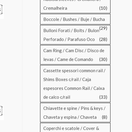
Cremalheira
(10)
Boccole / Bushes / Buje / Bucha
(29)
Bulloni Forati / Bolts / Bulon
l
Perforado / Parafuso Oco
(28)
Cam Ring / Cam Disc / Disco de
levas / Came de Comando
(30)
Cassette spessori common rail /
Shims Boxes c/rail / Caja
espesores Common Rail / Caixa
de calco c/rail
(33)
Chiavette e spine / Pins & keys /
Chaveta y espina / Chaveta
(8)
Coperchi e scatole / Cover &