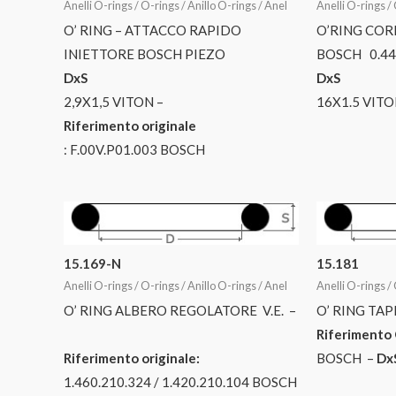
Anelli O-rings / O-rings / Anillo O-rings / Anel
Anelli O-rings / 
O’ RING – ATTACCO RAPIDO
O’RING COR
INIETTORE BOSCH PIEZO
BOSCH 0.44
DxS
DxS
2,9X1,5 VITON –
16X1.5 VIT
Riferimento originale
: F.00V.P01.003 BOSCH
15.169-N
15.181
Anelli O-rings / O-rings / Anillo O-rings / Anel
Anelli O-rings / 
O’ RING ALBERO REGOLATORE V.E. –
O’ RING TAP
Riferimento 
Riferimento originale:
BOSCH –
Dx
1.460.210.324 / 1.420.210.104 BOSCH