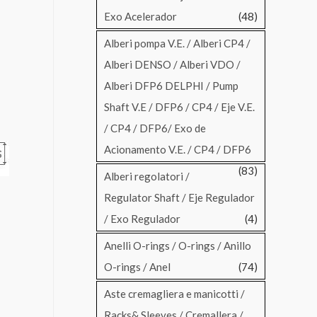
Exo Acelerador
(48)
Alberi pompa V.E. / Alberi CP4 /
Alberi DENSO / Alberi VDO /
Alberi DFP6 DELPHI / Pump
Shaft V.E / DFP6 / CP4 / Eje V.E.
/ CP4 / DFP6/ Exo de
Acionamento V.E. / CP4 / DFP6
(83)
Alberi regolatori /
Regulator Shaft / Eje Regulador
l
/ Exo Regulador
(4)
Anelli O-rings / O-rings / Anillo
O-rings / Anel
(74)
Aste cremagliera e manicotti /
Racks& Sleeves / Cremallera /