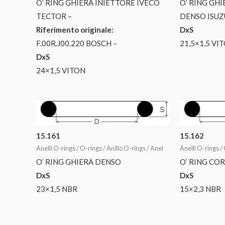
O’ RING GHIERA INIETTORE IVECO
O’ RING GH
TECTOR –
DENSO ISU
Riferimento originale:
DxS
F.00R.J00.220 BOSCH –
21,5×1,5 VI
DxS
24×1,5 VITON
15.161
15.162
Anelli O-rings / O-rings / Anillo O-rings / Anel
Anelli O-rings / 
O’ RING GHIERA DENSO
O’ RING CO
DxS
DxS
23×1,5 NBR
15×2,3 NBR